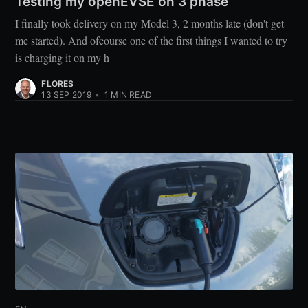
Testing my openEVSE on 3 phase
I finally took delivery on my Model 3, 2 months late (don't get
me started). And ofcourse one of the first things I wanted to try
is charging it on my h
FLORES
13 SEP 2019
•
1
MIN READ