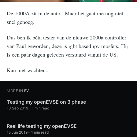
De 1000A zit in de auto.. Maar het gaat me nog niet
snel genoeg.
Dus ben ik bèta tester van de nieuwe 2000a controller
van Paul geworden, deze is igbt based ipv mosfets. Hij
is een paar dagen geleden verstuurd vanuit de US.
Kan niet wachten..
MORE IN
EV
Testing my openEVSE on 3 phase
13 Sep 2019
–
1
min read
Real life testing my openEVSE
15 Jun 2019
–
1
min read