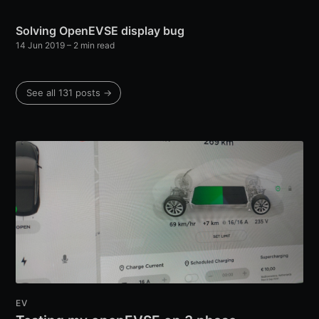
Solving OpenEVSE display bug
14 Jun 2019
–
2
min read
See all
131
posts →
EV