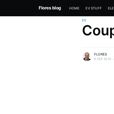
Flores blog
HOME
EV STUFF
EL
EV
Coup
more posts
FLORES
6 SEP 2010