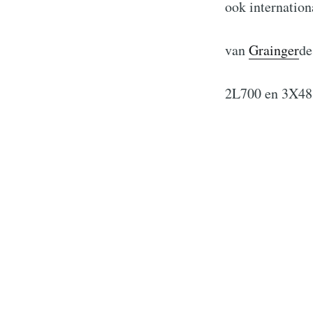
ook internation
van
Grainger
de
2L700 en 3X48