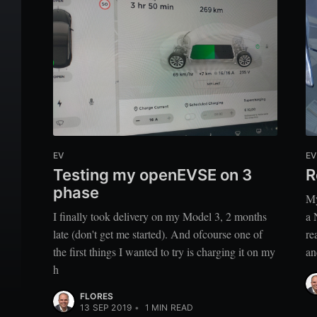
EV
EV
Testing my openEVSE on 3
R
phase
My
I finally took delivery on my Model 3, 2 months
a 
late (don't get me started). And ofcourse one of
re
the first things I wanted to try is charging it on my
an
h
FLORES
13 SEP 2019
•
1
MIN READ