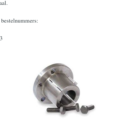
aal.
 bestelnummers:
3