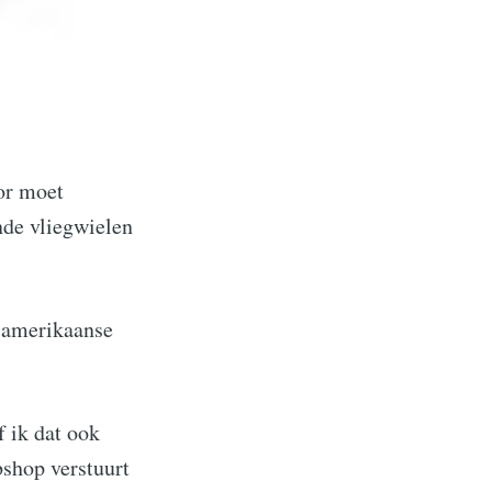
or moet
nde vliegwielen
r amerikaanse
f ik dat ook
bshop verstuurt