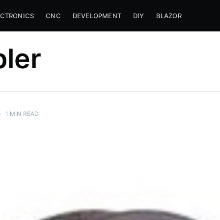
ECTRONICS
CNC
DEVELOPMENT
DIY
BLAZOR
ler
•
1
MIN READ