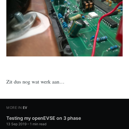
Zit dus nog wat werk aan…
MORE IN
EV
Testing my openEVSE on 3 phase
13 Sep 2019
–
1
min read