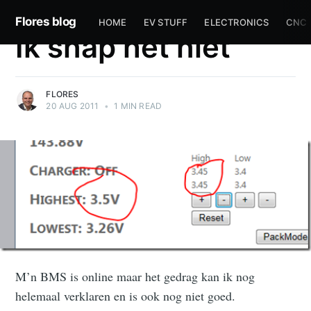
EV
Flores blog
HOME
EV STUFF
ELECTRONICS
CNC
Ik snap het niet
FLORES
20 AUG 2011
•
1
MIN READ
M’n BMS is online maar het gedrag kan ik nog
helemaal verklaren en is ook nog niet goed.