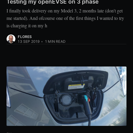
Testing my openEVSE on 3 phase
I finally took delivery on my Model 3, 2 months late (don't get
me started). And ofcourse one of the first things I wanted to try
is charging it on my h
FLORES
13 SEP 2019
•
1
MIN READ