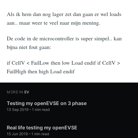
Als ik hem dan nog lager zet dan gaan er wel loads
aan.. maar weer te veel naar mijn mening.
De code in de microcontroller is super simpel.. kan
bijna niet fout gaan:
if
CellV < FailLow then low Load endif
if
CellV >
FailHigh then high Load endif
MORE IN
EV
Testing my openEVSE on 3 phase
13 Sep 2019
–
1
min read
Real life testing my openEVSE
15 Jun 2019
–
1
min read