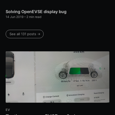
Solving OpenEVSE display bug
14 Jun 2019
–
2
min read
See all
131
posts →
EV